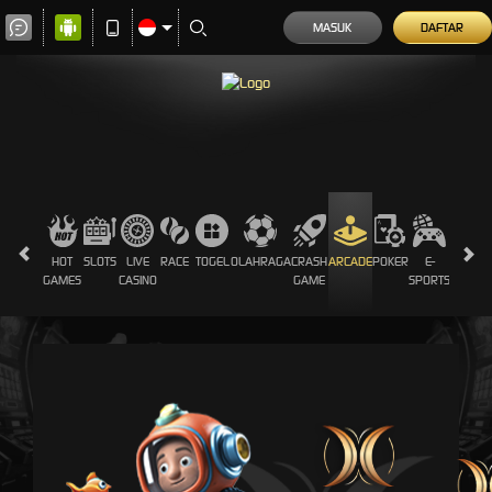
MASUK
DAFTAR
HOT
SLOTS
LIVE
RACE
TOGEL
OLAHRAGA
CRASH
ARCADE
POKER
E-
SABUN
GAMES
CASINO
GAME
SPORTS
AYAM