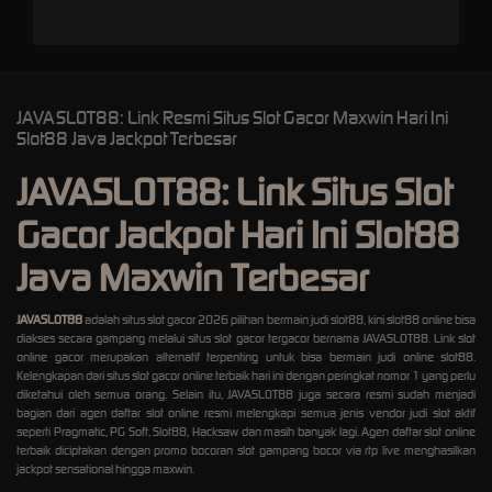
JAVASLOT88: Link Resmi Situs Slot Gacor Maxwin Hari Ini
Slot88 Java Jackpot Terbesar
JAVASLOT88: Link Situs Slot
Gacor Jackpot Hari Ini Slot88
Java Maxwin Terbesar
JAVASLOT88
adalah situs slot gacor 2026 pilihan bermain judi slot88, kini slot88 online bisa
diakses secara gampang melalui situs slot gacor tergacor bernama JAVASLOT88. Link slot
online gacor merupakan alternatif terpenting untuk bisa bermain judi online slot88.
Kelengkapan dari situs slot gacor online terbaik hari ini dengan peringkat nomor 1 yang perlu
diketahui oleh semua orang. Selain itu, JAVASLOT88 juga secara resmi sudah menjadi
bagian dari agen daftar slot online resmi melengkapi semua jenis vendor judi slot aktif
seperti Pragmatic, PG Soft, Slot88, Hacksaw dan masih banyak lagi. Agen daftar slot online
terbaik diciptakan dengan promo bocoran slot gampang bocor via rtp live menghasilkan
jackpot sensational hingga maxwin.