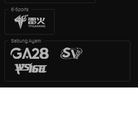
E-Sports
Sabung Ayam