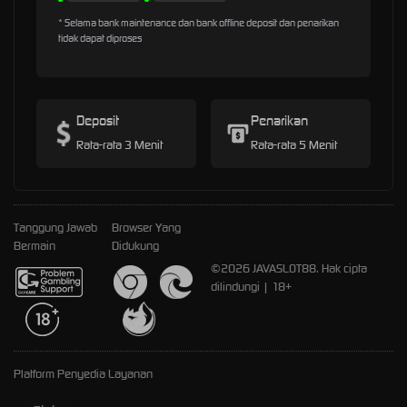
* Selama bank maintenance dan bank offline deposit dan penarikan
tidak dapat diproses
Deposit
Penarikan
Rata-rata 3 Menit
Rata-rata 5 Menit
Tanggung Jawab
Browser Yang
Bermain
Didukung
©2026 JAVASLOT88. Hak cipta
dilindungi | 18+
Platform Penyedia Layanan