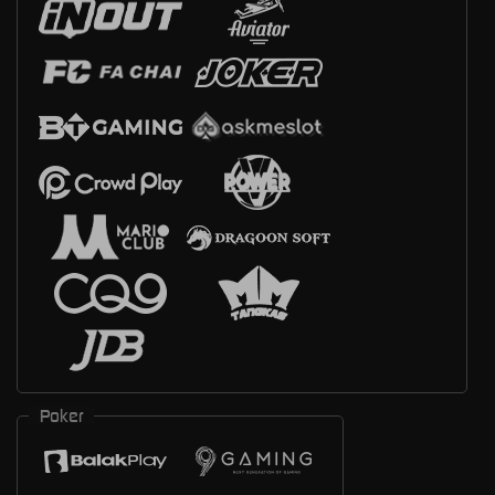
Poker