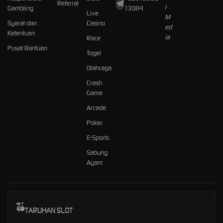
Referral
Gambling
13084
Live
Syarat dan
Casino
Ketentuan
Race
Pusat Bantuan
Togel
Olahraga
Crash
Game
Arcade
Poker
E-Sports
Sabung
Ayam
TARUHAN SLOT