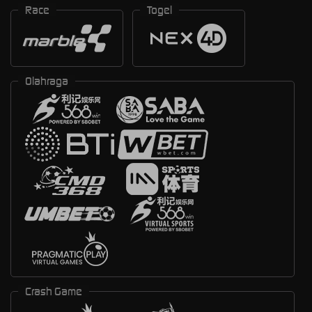
Race
Togel
Olahraga
Crash Game