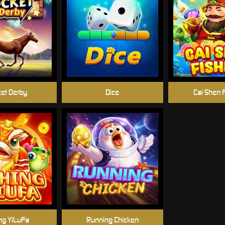
et Derby
Dice
Cai Shen 
ng YiLuFa
Running Chicken