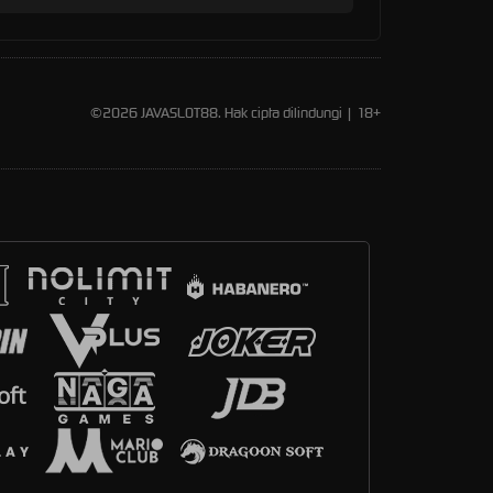
©2026 JAVASLOT88. Hak cipta dilindungi | 18+