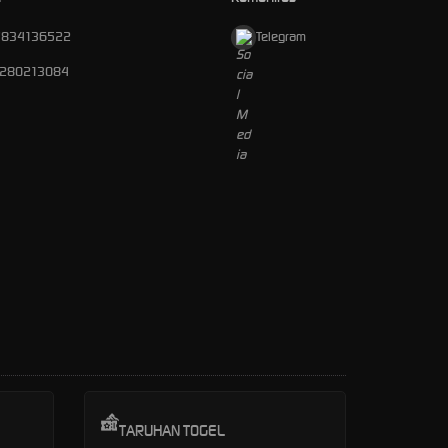
7834136522
Telegram
1280213084
TARUHAN TOGEL