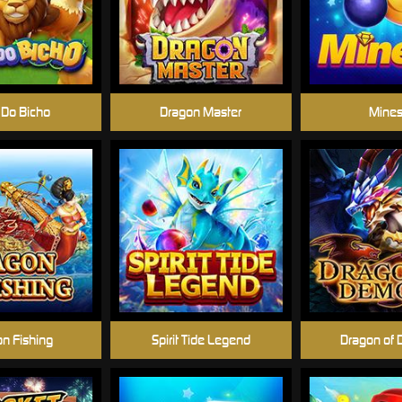
 Do Bicho
Dragon Master
Mines
n Fishing
Spirit Tide Legend
Dragon of