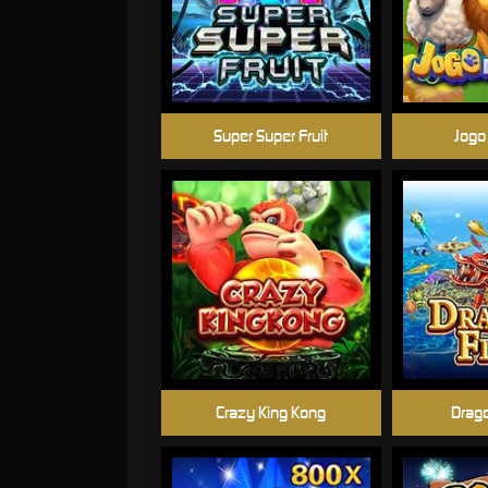
Super Super Fruit
Jogo
Crazy King Kong
Drago