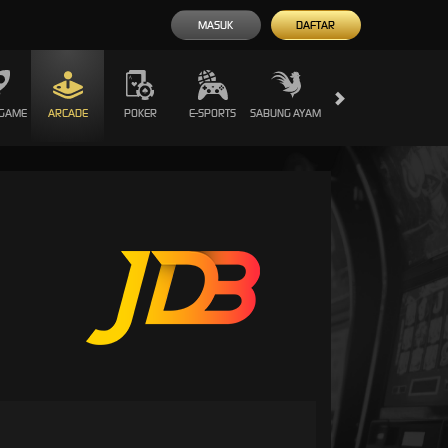
MASUK
DAFTAR
 GAME
ARCADE
POKER
E-SPORTS
SABUNG AYAM
PROMOSI