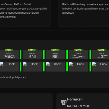
ook Gaming Platform Terbaik
Platform Pilihan bagi perusahaan-perusa
kan lebih banyak game, odds yang lebih
terbaik di dunia, dengan pilihan variasi g
 dan menyediakan pilihan yang lebih
terbanyak
untuk pemain.
an tidak dapat diproses
Penarikan
Rata-rata 5 Menit