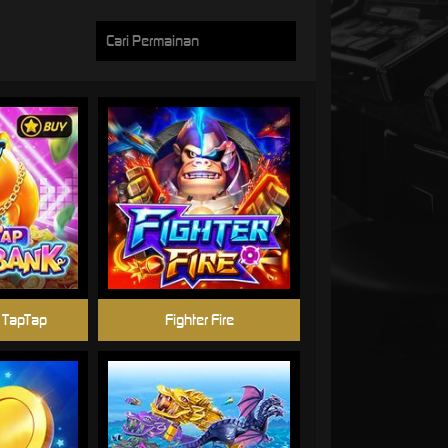
 TapTap
Fighter Fire