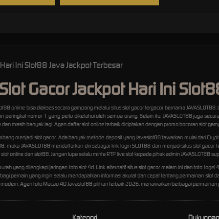
ari Ini Slot88 Java Jackpot Terbesar
Slot Gacor Jackpot Hari Ini Slo
 slot88 online bisa diakses secara gampang melalui situs slot gacor tergacor bernama JAVASLOT88. Li
engan peringkat nomor 1 yang perlu diketahui oleh semua orang. Selain itu, JAVASLOT88 juga seca
saw dan masih banyak lagi. Agen daftar slot online terbaik diciptakan dengan promo bocoran slot ga
ang menjadi slot gacor. Ada banyak metode deposit yang Javaslot88 tawarkan mulai dari Crypto
8, maka JAVASLOT88 mendaftarkan diri sebagai link login SLOT88 dan menjadi situs slot gacor te
 slot online dan slot88. Jangan lupa selalu minta RTP live slot kepada pihak admin JAVASLOT88 
ng murah yang dilengkapi jaringan toto slot 4d. Link alternatif situs slot gacor malam ini dan toto
s bagi pemain yang ingin selalu mendapatkan informasi akurat dan cepat tentang permainan slot da
m modern. Agen toto Macau 4D Javaslot88 pilihan terbaik 2026, menawarkan berbagai permainan p
Kategori
Dukunga