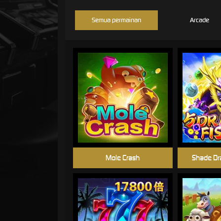
Semua permainan
Arcade
Mole Crash
Shade Dr