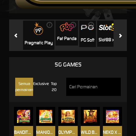
i
i
i
i
i
Facha
Fat Panda
Slot88 x PP
PG Soft
Pragmatic Play
5G GAMES
Semua
Exclusive
Top
permainan
20
BANDITO RETURNS
MAHJONG 5 DRAGONS
OLYMPUS APOLLO
WILD BOUNTY
NEKO X NEKO