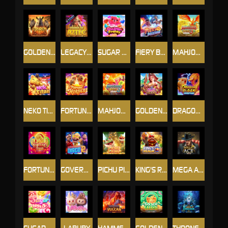
GOLDEN RHINO
LEGACY OF AZTEC
SUGAR FRENZY
FIERY BOXING
MAHJONG WAYS 3+
NEKO TITAN
FORTUNE HORSES
MAHJONG WAYS 3
GOLDEN ISLAND
DRAGON TIGER SHOWDOWN
FORTUNE TRIO
GOVERNMENT DISCO 2
PICHU PICHU
KING'S REALM
MEGA ACE