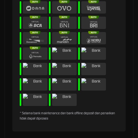
* Selama bank maintenance dan bank offline deposit dan penarikan
tidak dapat diproses