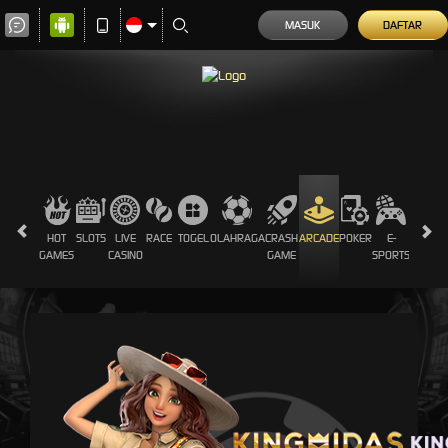
MASUK
DAFTAR
HOT
SLOTS
LIVE
RACE
TOGEL
OLAHRAGA
CRASH
ARCADE
POKER
E-
SABUN
GAMES
CASINO
GAME
SPORTS
AYAM