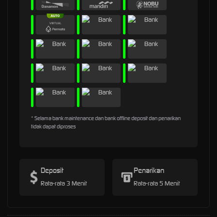
* Selama bank maintenance dan bank offline deposit dan penarikan
tidak dapat diproses
Deposit
Penarikan
Rata-rata 3 Menit
Rata-rata 5 Menit