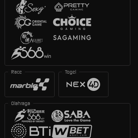
Race
Togel
Olahraga