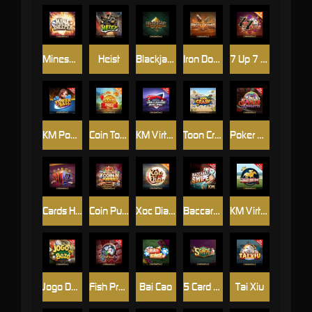
Minesweeper
Heist
Blackjack
Iron Dome
7 Up 7 Down
KM Power Ball
Coin Toss
KM Virtual Greyhound Racing
Toon Crash
Poker Roulette
Cards Hi Lo
Coin Pusher
Xoc Dia Lightning
Baccarat: Swipe
KM Virtual Horse Racing
Jogo De Bozo
Fish Prawn Crab 2
Bai Cao
5 Card Poker
Tai Xiu