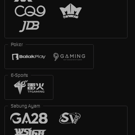
Poker
E-Sports
Sabung Ayam