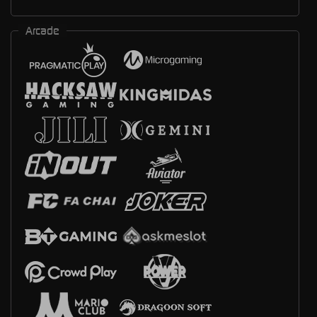
Arcade