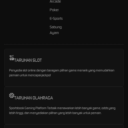
Arcade
Poker
E-Sports
Sabung
Ayam
TARUHAN SLOT
Penyedia slot online dengan beragam pilihan game menarik yang memudahkan
pemain untuk mencapai jackpot
TARUHAN OLAHRAGA
Sportsbook Gaming Platform Terbaik menawarkan lebih banyak game, odds yang
lebih tinggi, dan menyediakan pilihan yang lebih banyak untuk pemain.