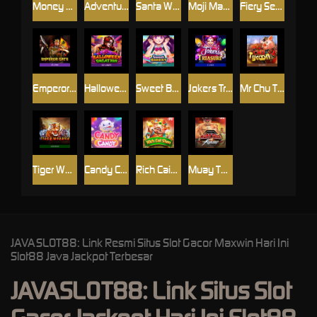
Money Mouse
Adventure Iceland
Santa Wild Drop
Moji Mania
Fiery Sevens Exclusive
Emperor Gate
Halloween Vacation
Sweet Bakery
Jokers Treasure
Mr Chu Tycoon
Tiger Warrior
Candy Candy
Rich Caishen
Muay Thai Fighter
JAVASLOT88: Link Resmi Situs Slot Gacor Maxwin Hari Ini
Slot88 Java Jackpot Terbesar
JAVASLOT88: Link Situs Slot