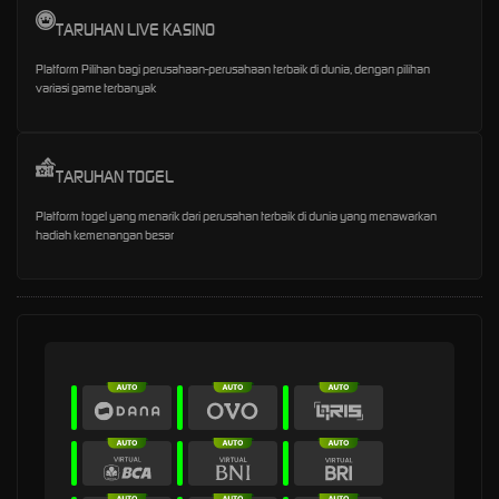
TARUHAN LIVE KASINO
Platform Pilihan bagi perusahaan-perusahaan terbaik di dunia, dengan pilihan
variasi game terbanyak
TARUHAN TOGEL
Platform togel yang menarik dari perusahan terbaik di dunia yang menawarkan
hadiah kemenangan besar