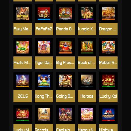
Fury Max Lucky Road
FaFaFa2
Panda Opera
Jungle King
Dragon Gold SA
Fruits Mania
Tiger Dance
Big Prosperity
Book of Myth
Rabbit Riches
ZEUS
Kong The Striker
Going Bananas Inc
Heroes
Lucky Koi
Lucky Meow
Secrets of Anubis
Captain Golds Fortune
Happy Neko
Highway Fortune