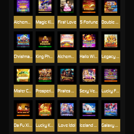
Alchemy Quest Level Up
Magic Kitty
First Love
5 Fortune
Double Flame
Christmas Miracles
King Pharaoh
Alchemy Quest Jackpot
Hallo Win Party
Legacy of Ramakien
Mister Cashmore
Prosperity Gods
Pirates Gold Rush
Sexy Vegas
Lucky Feng Shui
Da Fu Xiao Fu
Lucky Koi Exclusive
Love Idol
Iceland SA
Galaxy Guardian