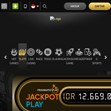
MASUK
DAFTAR
HOT
SLOTS
LIVE
RACE
TOGEL
OLAHRAGA
CRASH
ARCADE
POKER
E-
SABUN
GAMES
CASINO
GAME
SPORTS
AYAM
IDR
12,669,
JACKPOT
PLAY