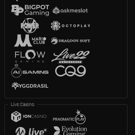
Live Casino