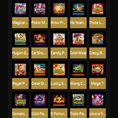
Magical Lamp
Poker Maxways
Wow Prosperity
Ho Yeah Monkey
Three Lucky Stars
Hugon Quest
Cai Shen 888
Candy Pop
Gold West
Crazy Bomber
Royal Paws Maxways
Great Stars
Lucky Snake Wheel
Wong Choy
Mega 7
Gemstone Rush
Gold Panther
5 Fortune SA
Triple Panda
Jokers Treasure Exclusive